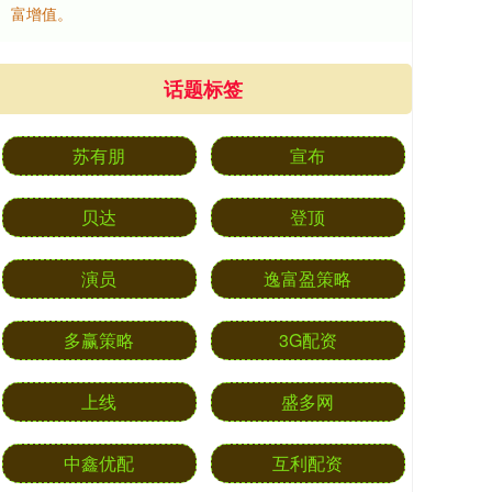
富增值。
话题标签
苏有朋
宣布
贝达
登顶
演员
逸富盈策略
多赢策略
3G配资
上线
盛多网
中鑫优配
互利配资