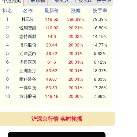
个股涨幅
排名
名称
最新价
涨幅
换手率
1
N展芯
116.52
396.89%
79.39%
2
锐翔智能
110.02
20.21%
16.80%
3
志特新材
14.8
20.03%
14.18%
4
博腾股份
20.44
20.02%
14.77%
5
近岸蛋白
46.72
20.01%
5.62%
6
毕得医药
61.6
20.01%
6.12%
7
五洲医疗
83.62
20.01%
18.37%
8
耐科装备
49.67
20.01%
6.83%
9
一博科技
53.33
20.01%
17.26%
10
方邦股份
146.16
20.00%
7.68%
沪深京行情 实时轮播