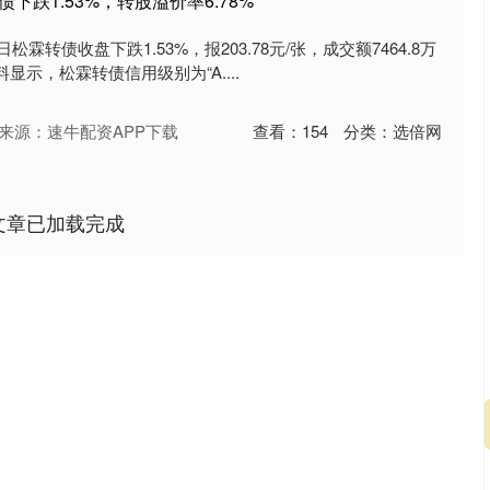
债下跌1.53%，转股溢价率6.78%
松霖转债收盘下跌1.53%，报203.78元/张，成交额7464.8万
料显示，松霖转债信用级别为“A....
来源：速牛配资APP下载
查看：
154
分类：
选倍网
文章已加载完成