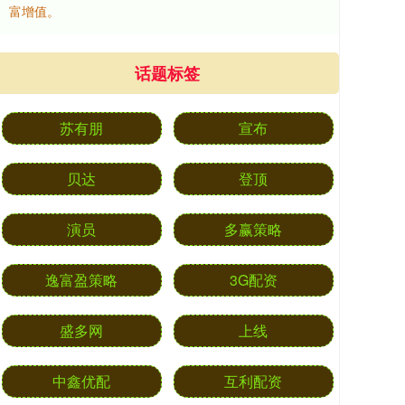
富增值。
话题标签
苏有朋
宣布
贝达
登顶
演员
多赢策略
逸富盈策略
3G配资
盛多网
上线
中鑫优配
互利配资