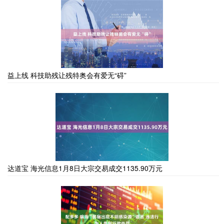
益上线 科技助残让残特奥会有爱无“碍”
达道宝 海光信息1月8日大宗交易成交1135.90万元