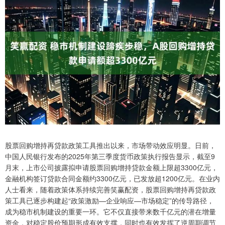
股票回购增持再贷款政策工具推出以来，市场带动效应明显。日前，
中国人民银行发布的2025年第三季度货币政策执行报告显示，截至9
月末，上市公司披露拟申请股票回购增持贷款金额上限超3300亿元，
金融机构签订贷款合同金额约3300亿元，已发放超1200亿元。在业内
人士看来，随着政策体系持续完善笑赢配资，股票回购增持再贷款政
策工具已逐步构建起“政策激励—企业响应—市场稳定”的传导路径，
成为稳市机制建设的重要一环。它不仅直接带来数千亿元的潜在增量
资金，对稳定股价预期形成有效支撑，同时也有效发挥了逆周期调节