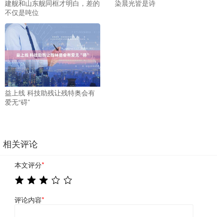
建舰和山东舰同框才明白，差的
染晨光皆是诗
不仅是吨位
益上线 科技助残让残特奥会有
爱无“碍”
相关评论
本文评分
*
评论内容
*