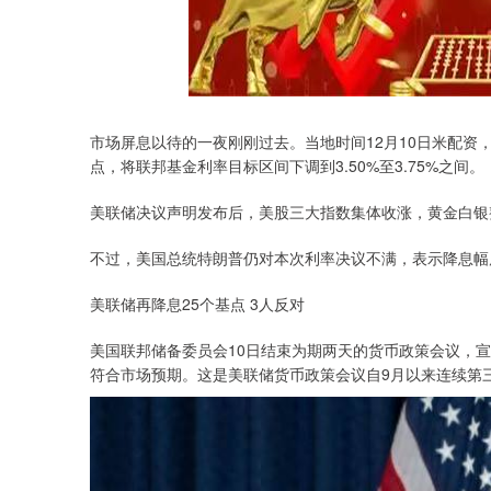
市场屏息以待的一夜刚刚过去。当地时间12月10日米配资
点，将联邦基金利率目标区间下调到3.50%至3.75%之间。
美联储决议声明发布后，美股三大指数集体收涨，黄金白银
深证成指
14110.12
.92
0.57%
-34.08
-0
不过，美国总统特朗普仍对本次利率决议不满，表示降息幅
美联储再降息25个基点 3人反对
美国联邦储备委员会10日结束为期两天的货币政策会议，宣布
符合市场预期。这是美联储货币政策会议自9月以来连续第三