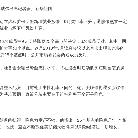
鲍威尔出席记者会。新华社图
动在温和扩张，但新增就业放缓，9月失业率上升，通胀依然在一定
就业市场下行风险升高。
2名成员中9人支持降息25个基点的决定，3名成员反对。其中，两
大至50个基点。这是2019年9月议息会议以来首次出现如此多的
息25个基点时，公开市场委员会两名成员反对。
，准备金余额已降至充裕水平。将在必要时启动购买短期国债的操
调整米配资，目前处于中性利率区间的上端。美联储将逐次会议作
为基准预期，政策分歧主要在于维持利率不变还是降息。
朗普的批评：降息力度还不够。他指出，25个基点的降息是“一个相
来，他就一直在不断敦促美联储大幅降息以刺激经济进一步增长。