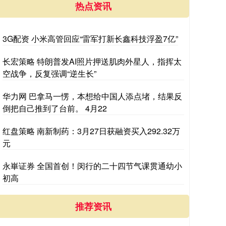
热点资讯
3G配资 小米高管回应“雷军打新长鑫科技浮盈7亿”
长宏策略 特朗普发AI照片押送肌肉外星人，指挥太
空战争，反复强调“逆生长”
华力网 巴拿马一愣，本想给中国人添点堵，结果反
倒把自己推到了台前。 4月22
红盘策略 南新制药：3月27日获融资买入292.32万
元
永崋证券 全国首创！闵行的二十四节气课贯通幼小
初高
推荐资讯