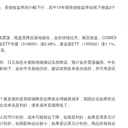
8.66。美债收益率则小幅下行，其中10年期美债收益率短线下挫超2个
续震荡，尾盘受降息落地催化，金价持续拉升。截至收盘，COMEX
TF华夏（518850）涨0.48%，黄金股ETF（159562）涨1.1%。
新高。
存、日元加息令避险情绪难以实质降温，预计金价震荡偏强。中长
影响下，金价牛市基础仍存。建议前期多单底仓续持，并可考虑买
？最直接的是美联储降息会降低全球融资成本，我国企业如果想去
企业来说是利好，债务成本直接降低了。
人民币计价的，成本可能就会下降，短期是利好；如果是用美元计
计价的，短期影响会比较小；如果是以美元计价的，商品价格就会