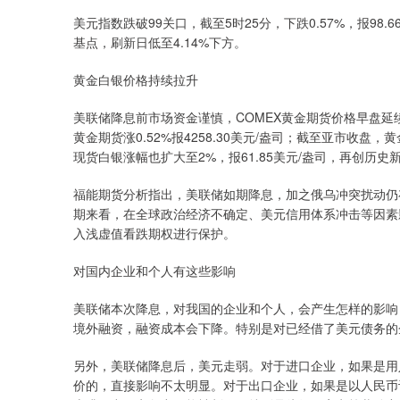
美元指数跌破99关口，截至5时25分，下跌0.57%，报9
基点，刷新日低至4.14%下方。
黄金白银价格持续拉升
美联储降息前市场资金谨慎，COMEX黄金期货价格早盘延
黄金期货涨0.52%报4258.30美元/盎司；截至亚市收盘，黄金E
现货白银涨幅也扩大至2%，报61.85美元/盎司，再创历史
福能期货分析指出，美联储如期降息，加之俄乌冲突扰动仍
期来看，在全球政治经济不确定、美元信用体系冲击等因素
入浅虚值看跌期权进行保护。
对国内企业和个人有这些影响
美联储本次降息，对我国的企业和个人，会产生怎样的影响
境外融资，融资成本会下降。特别是对已经借了美元债务的
另外，美联储降息后，美元走弱。对于进口企业，如果是用
价的，直接影响不太明显。对于出口企业，如果是以人民币