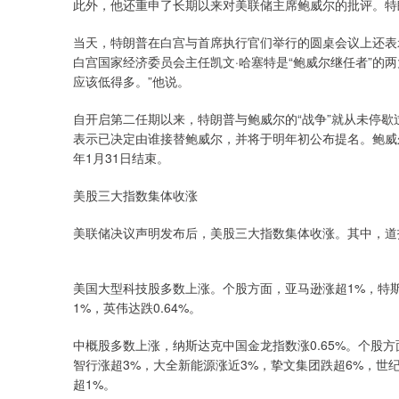
此外，他还重申了长期以来对美联储主席鲍威尔的批评。特朗
当天，特朗普在白宫与首席执行官们举行的圆桌会议上还表
白宫国家经济委员会主任凯文·哈塞特是“鲍威尔继任者”的
应该低得多。”他说。
自开启第二任期以来，特朗普与鲍威尔的“战争”就从未停
表示已决定由谁接替鲍威尔，并将于明年初公布提名。鲍威尔的
年1月31日结束。
美股三大指数集体收涨
美联储决议声明发布后，美股三大指数集体收涨。其中，道指涨1.
美国大型科技股多数上涨。个股方面，亚马逊涨超1%，特斯拉
1%，英伟达跌0.64%。
中概股多数上涨，纳斯达克中国金龙指数涨0.65%。个股
智行涨超3%，大全新能源涨近3%，挚文集团跌超6%，世纪
超1%。